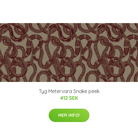
Tyg Metervara Snake peek
412 SEK
MER INFO!