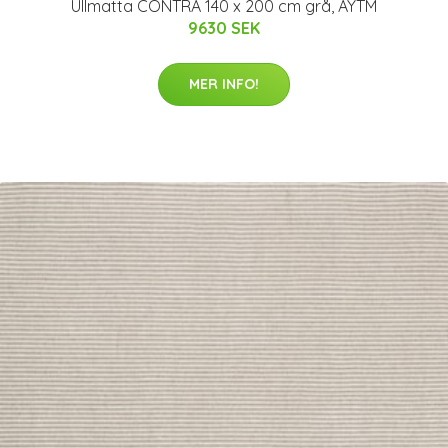
Ullmatta CONTRA 140 x 200 cm grå, AYTM
9630 SEK
MER INFO!