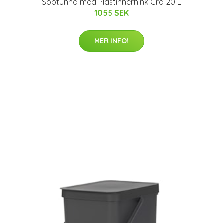
Soptunna med Plastinnerhink Grå 20 L
1055 SEK
MER INFO!