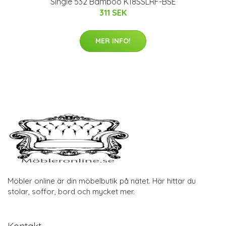
Single 532 Bamboo K18SSLRF-BSE
311 SEK
MER INFO!
Möbler online är din möbelbutik på nätet. Här hittar du
stolar, soffor, bord och mycket mer.