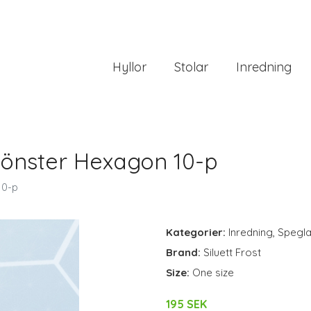
Hyllor
Stolar
Inredning
mönster Hexagon 10-p
10-p
Kategorier:
Inredning
,
Spegla
Brand:
Siluett Frost
Size:
One size
195 SEK