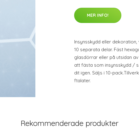
MER INFO!
Insynsskydd eller dekoration, 
10 separata delar. Fäst hexag
glasdörrar eller på utsidan av 
att fästa som insynsskydd / so
dit igen. Säljs i 10-pack.Tillve
ftalater.
Rekommenderade produkter