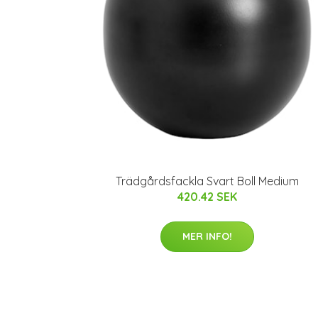
Trädgårdsfackla Svart Boll Medium
420.42 SEK
MER INFO!